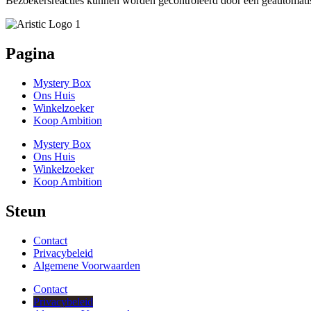
Bezoekersreacties kunnen worden gecontroleerd door een geautomatis
Pagina
Mystery Box
Ons Huis
Winkelzoeker
Koop Ambition
Mystery Box
Ons Huis
Winkelzoeker
Koop Ambition
Steun
Contact
Privacybeleid
Algemene Voorwaarden
Contact
Privacybeleid